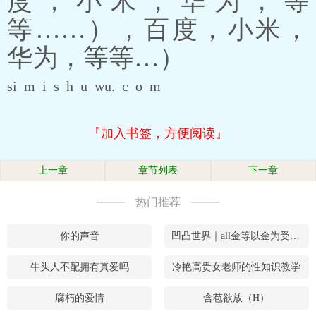
度，小米，华为，等
等……），百度，小米，
华为，等等…）
si m i s h u wu. c o m
『加入书签，方便阅读』
上一章
章节列表
下一章
热门推荐
你的声音
凹凸世界｜all金等以金为受的cp大乱炖
牛头人不配拥有真爱吗
冷艳高贵女老师的性知识教学
腐朽的爱情
含苞欲放（H）