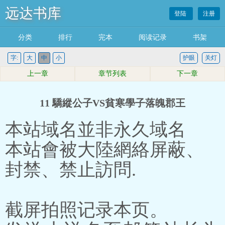
远达书库
登陆
注册
分类
排行
完本
阅读记录
书架
字:
大
中
小
护眼
关灯
上一章
章节列表
下一章
11 驕縱公子VS貧寒學子落魄郡王
本站域名並非永久域名
本站會被大陸網絡屏蔽、
封禁、禁止訪問.
截屏拍照记录本页。