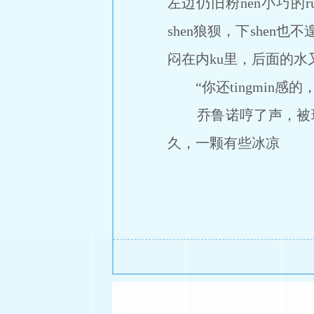
左边仍旧粉nen小巧的
shen狼狈，下shen
闷在内ku里，后面的水
“你还tingmin感
乔鲁诺哼了声，被玩的
久，一颗有些冰凉