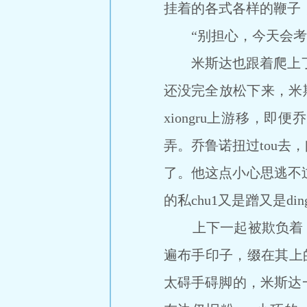
挂着的各式各样的鞭子
“别担心，今天会考虑
米斯达也跟着爬上了床
还没完全放松下来，米斯
xiongru上游移，即便
弄。乔鲁诺扭过tou去
了。他这点小心思逃不过
的私chu1又是蹭又是di
上下一起被欺负着，男孩
遍布手印子，缀在其上的
太碍手碍脚的，米斯达一