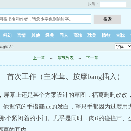
账号：
科幻
言情
其他
经典
同人
高辣
耽美
情欲
古耽
ang插入）
上一章
←
章节列表
→
下一章
首次工作（主米茸、按摩bang插入）
，屏幕上还是某个方案设计的草图，福葛删删改改
。他握笔的手指都nie的发白，整只手都因为过度用
那个紧闭着的小门。几乎是同时，肉ti的碰撞声、少年
福葛的耳内。