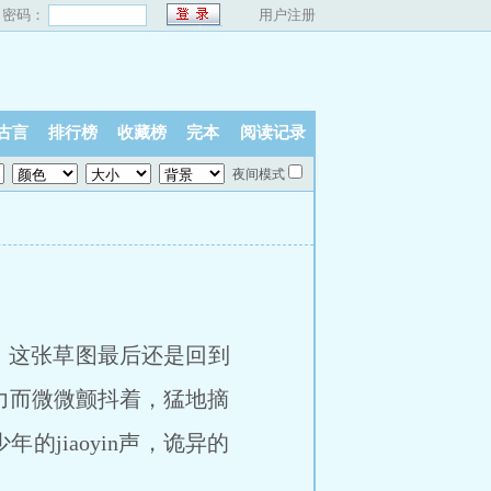
密码：
用户注册
古言
排行榜
收藏榜
完本
阅读记录
夜间模式
，这张草图最后还是回到
力而微微颤抖着，猛地摘
的jiaoyin声，诡异的