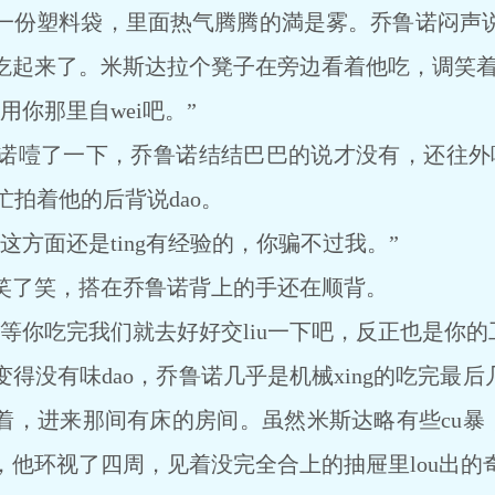
份塑料袋，里面热气腾腾的満是雾。乔鲁诺闷声说
吃起来了。米斯达拉个凳子在旁边看着他吃，调笑
你那里自wei吧。”
了一下，乔鲁诺结结巴巴的说才没有，还往外咳
忙拍着他的后背说dao。
面还是ting有经验的，你骗不过我。”
了笑，搭在乔鲁诺背上的手还在顺背。
你吃完我们就去好好交liu一下吧，反正也是你的
有味dao，乔鲁诺几乎是机械xing的吃完最后
，进来那间有床的房间。虽然米斯达略有些cu暴，
他环视了四周，见着没完全合上的抽屉里lou出的奇形怪