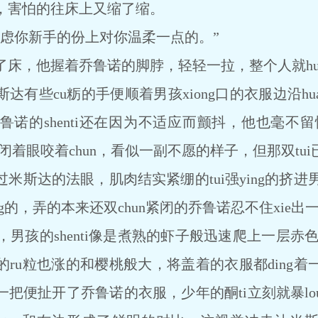
，害怕的往床上又缩了缩。
你新手的份上对你温柔一点的。”
，他握着乔鲁诺的脚脖，轻轻一拉，整个人就hua到
达有些cu粝的手便顺着男孩xiong口的衣服边沿h
乔鲁诺的shenti还在因为不适应而颤抖，他也毫不留情
，闭着眼咬着chun，看似一副不愿的样子，但那双tu
米斯达的法眼，肌肉结实紧绷的tui强ying的挤进男
ng的，弄的本来还双chun紧闭的乔鲁诺忍不住xie出一
的shenti像是煮熟的虾子般迅速爬上一层赤色，
ru粒也涨的和樱桃般大，将盖着的衣服都ding
把便扯开了乔鲁诺的衣服，少年的酮ti立刻就暴l