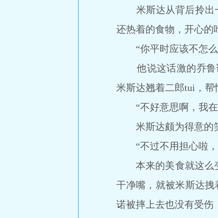
米斯达从背后拎出一
还热着的食物，开心的
“你平时应该不怎么用
他说这话激的乔鲁诺噎
米斯达翘着二郎tui，帮
“不好意思啊，我在这方
米斯达颇为得意的笑
“不过不用担心啦，等
本来的美食就这么变得没
干净嘴，就被米斯达拽着
诺被摔上去也没有受伤，