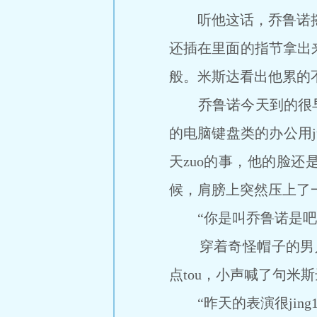
听他这话，乔鲁诺摇摇
还插在里面的指节拿出来
般。米斯达看出他累的不
乔鲁诺今天到的很早，
的电脑键盘类的办公用
天zuo的事，他的脸还
候，肩膀上突然压上了
“你是叫乔鲁诺是吧
穿着奇怪帽子的男人把
点tou，小声喊了句米
“昨天的表演很jing