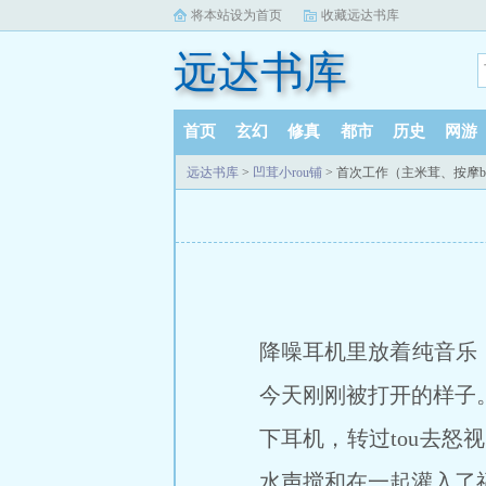
将本站设为首页
收藏远达书库
远达书库
首页
玄幻
修真
都市
历史
网游
远达书库
>
凹茸小rou铺
> 首次工作（主米茸、按摩b
降噪耳机里放着纯音乐
今天刚刚被打开的样子
下耳机，转过tou去怒视
水声搅和在一起灌入了