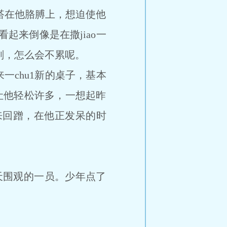
搭在他胳膊上，想迫使他
起来倒像是在撒jiao一
刚刚，怎么会不累呢。
chu1新的桌子，基本
让他轻松许多，一想起昨
里来回蹭，在他正发呆的时
天围观的一员。少年点了