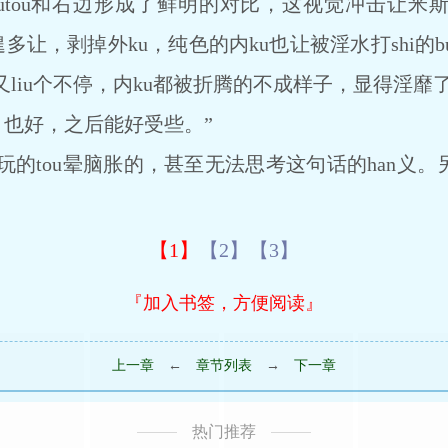
rutou和右边形成了鲜明的对比，这视觉冲击让
也不遑多让，剥掉外ku，纯色的内ku也让被淫水打shi
又liu个不停，内ku都被折腾的不成样子，显得淫靡
的，也好，之后能好受些。”
tou晕脑胀的，甚至无法思考这句话的han义。另
【1】
【2】
【3】
『加入书签，方便阅读』
上一章
←
章节列表
→
下一章
热门推荐