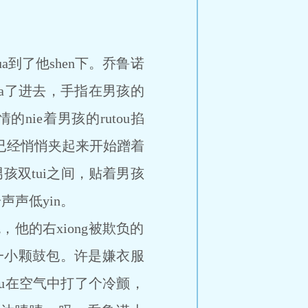
了他shen下。乔鲁诺
ua了进去，手指在男孩的
的nie着男孩的rutou掐
i已经悄悄夹起来开始蹭着
孩双tui之间，贴着男孩
声声低yin。
他的右xiong被欺负的
着一小颗鼓包。许是嫌衣服
ou在空气中打了个冷颤，