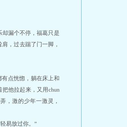
乐却漏个不停，福葛只是
耸肩，过去踹了门一脚，
人都有点恍惚，躺在床上和
把他拉起来，又用chun
轻轻逗弄，激的少年一激灵，
轻易放过你。”