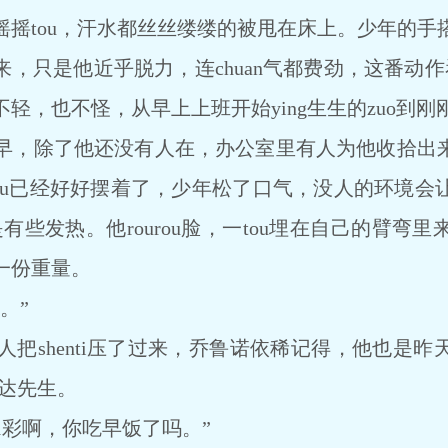
tou，汗水都丝丝缕缕的被甩在床上。少年的手
，只是他近乎脱力，连chuan气都费劲，这番动作看
轻，也不怪，从早上上班开始ying生生的zuo到
除了他还没有人在，办公室里有人为他收拾出来一
ju已经好好摆着了，少年松了口气，没人的环境会
是有些发热。他rourou脸，一tou埋在自己的臂弯
一份重量。
。”
shenti压了过来，乔鲁诺依稀记得，他也是昨
斯达先生。
1彩啊，你吃早饭了吗。”